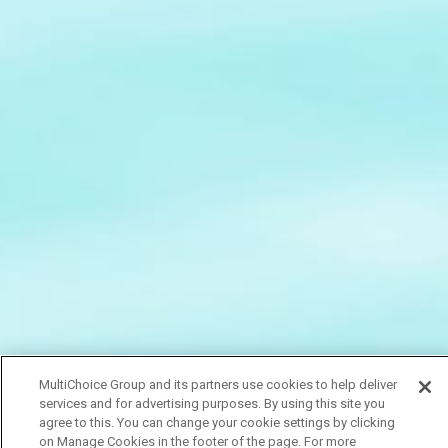
MultiChoice Group and its partners use cookies to help deliver
services and for advertising purposes. By using this site you
agree to this. You can change your cookie settings by clicking
on Manage Cookies in the footer of the page. For more