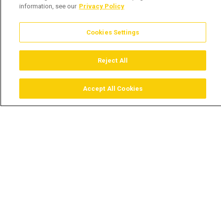
information, see our
Privacy Policy
Cookies Settings
Reject All
Accept All Cookies
Assistir
Comprar
Guia TV
Pesquisar
Menu