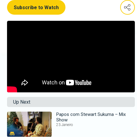
Subscribe to Watch
Up Next
Papos com Stewart Sukuma – Mix
Show
23 Janeiro