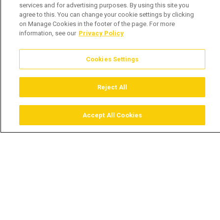
services and for advertising purposes. By using this site you
agree to this. You can change your cookie settings by clicking
on Manage Cookies in the footer of the page. For more
information, see our
Privacy Policy
Cookies Settings
Reject All
Accept All Cookies
Assistir
Comprar
Guia TV
Pesquisar
Menu