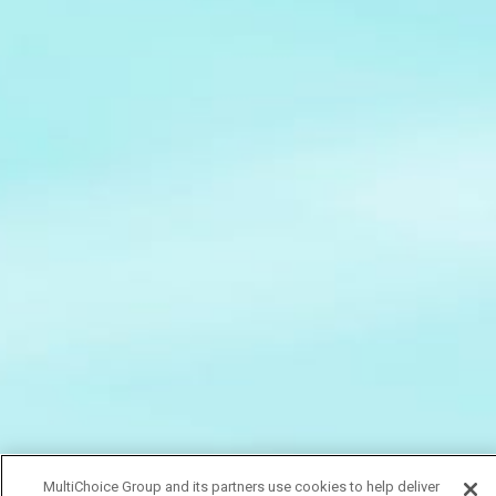
MultiChoice Group and its partners use cookies to help deliver