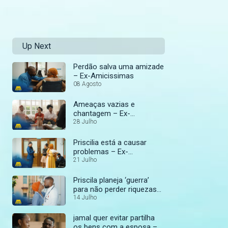
Up Next
Perdão salva uma amizade
– Ex-Amicissimas
08 Agosto
Ameaças vazias e
chantagem – Ex-
Amicissimas
28 Julho
Priscilia está a causar
problemas – Ex-
Amicissimas
21 Julho
Priscila planeja ‘guerra’
para não perder riquezas
roubadas – Ex-
14 Julho
Amicissimas
jamal quer evitar partilha
os bens com a esposa –