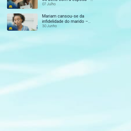
Ex-Amicissimas
07 Julho
Mariam cansou-se da
infidelidade do marido –
Ex-Amicissimas
30 Junho