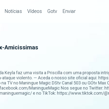
Notícias
Vídeos
Gotv
Enviar
 Ex-Amicissimas
a Keyla faz uma visita a Priscilla com uma proposta int
tra-ataque violento. — Aceda o nosso site oficial aqui: h
na TV no Maningue Magic DStv Canal 503 ou GOtv Max C
.facebook.com/ManingueMagic Nos segue no Twitter: htt
maninguemagic/ e no TikTok: https://www.tiktok.com/@m