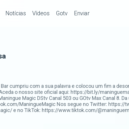
Notícias
Vídeos
Gotv
Enviar
sa
do Bar cumpriu com a sua palavra e colocou um fim a deso
 Aceda o nosso site oficial aqui: https://bit.ly/maningu
aningue Magic DStv Canal 503 ou GOtv Max Canal 8. D
ook.com/ManingueMagic Nos segue no Twitter: https://t
ic/ e no TikTok: https://www.tiktok.com/@maninguemag