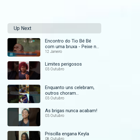
Up Next
Encontro do Tio Bé Bé
com uma bruxa - Peixe na
Brasa
12 Janeiro
Limites perigosos
03 Outubro
Enquanto uns celebram,
outros choram…
03 Outubro
As brigas nunca acabam!
03 Outubro
Priscilla engana Keyla
08 Outubro