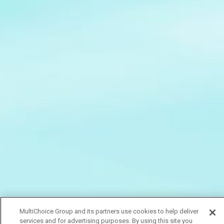
MultiChoice Group and its partners use cookies to help deliver
services and for advertising purposes. By using this site you