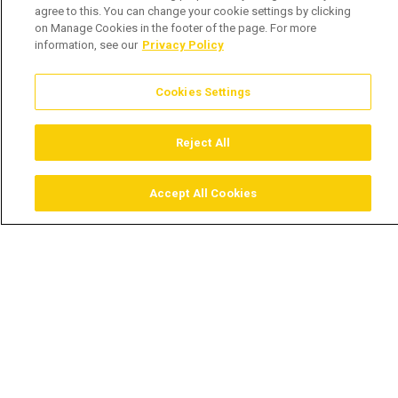
agree to this. You can change your cookie settings by clicking
on Manage Cookies in the footer of the page. For more
information, see our
Privacy Policy
Cookies Settings
Reject All
Accept All Cookies
Assistir
Comprar
Guia TV
Pesquisar
Menu
Desde que nao seja escuro