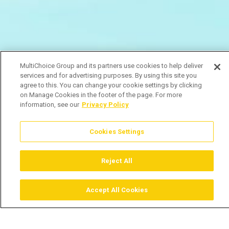
MultiChoice Group and its partners use cookies to help deliver
services and for advertising purposes. By using this site you
agree to this. You can change your cookie settings by clicking
on Manage Cookies in the footer of the page. For more
information, see our
Privacy Policy
Cookies Settings
Reject All
Accept All Cookies
Assistir
Comprar
Guia TV
Pesquisar
Menu