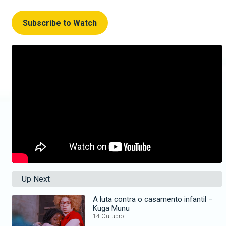
Subscribe to Watch
Up Next
A luta contra o casamento infantil –
Kuga Munu
14 Outubro