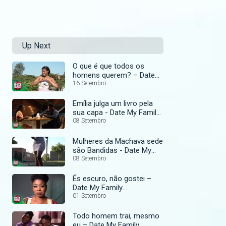
Up Next
O que é que todos os
homens querem? – Date
My Family Moçambique
16 Setembro
Emília julga um livro pela
sua capa - Date My Family
Moçambique
08 Setembro
Mulheres da Machava sede
são Bandidas - Date My
Family Moçambique
08 Setembro
És escuro, não gostei –
Date My Family
Moçambique
01 Setembro
Todo homem trai, mesmo
eu – Date My Family