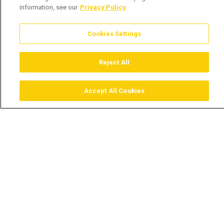
information, see our
Privacy Policy
Cookies Settings
Reject All
Accept All Cookies
Assistir
Comprar
Guia TV
Pesquisar
Menu
Karina exige mais de Lueji –
Mahinga