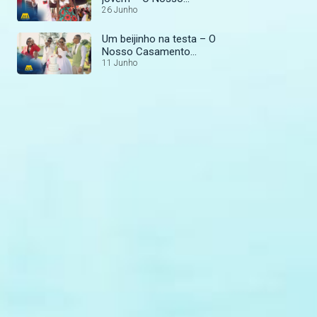
Casamento Perfeito
26 Junho
Um beijinho na testa – O
Nosso Casamento
Perfeito
11 Junho