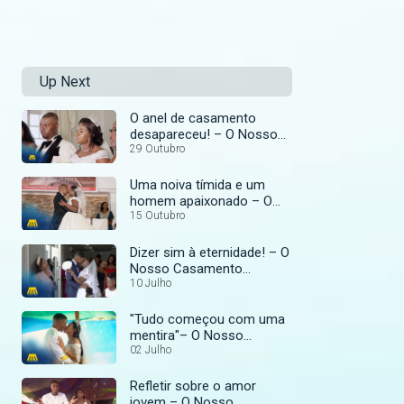
Up Next
O anel de casamento
desapareceu! – O Nosso
Casamento Perfeito
29 Outubro
Uma noiva tímida e um
homem apaixonado – O
Nosso Casamento
15 Outubro
Perfeito
Dizer sim à eternidade! – O
Nosso Casamento
Perfeito
10 Julho
"Tudo começou com uma
mentira"– O Nosso
Casamento Perfeito
02 Julho
Refletir sobre o amor
jovem – O Nosso