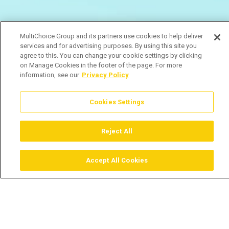
MultiChoice Group and its partners use cookies to help deliver
services and for advertising purposes. By using this site you
agree to this. You can change your cookie settings by clicking
on Manage Cookies in the footer of the page. For more
information, see our
Privacy Policy
Cookies Settings
Reject All
Accept All Cookies
Assistir
Comprar
Guia TV
Pesquisar
Menu