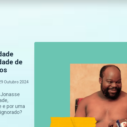
dade
dade de
os
29 Outubro 2024
, Jonasse
ade,
e e por uma
 ignorado?