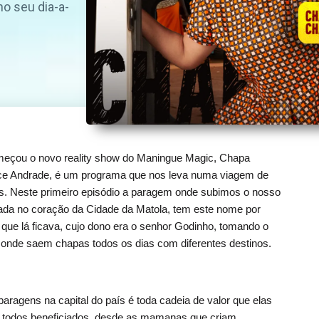
o seu dia-a-
eçou o novo reality show do Maningue Magic, Chapa 
ce Andrade, é um programa que nos leva numa viagem de 
s. 
Neste primeiro episódio a paragem onde subimos o nosso 
ada no coração da Cidade da Matola, tem este nome por 
 que lá ficava, cujo dono era o senhor Godinho, tomando o 
onde saem chapas todos os dias com diferentes destinos.
aragens na capital do país é toda cadeia de valor que elas 
 todos beneficiados, desde as mamanas que criam 