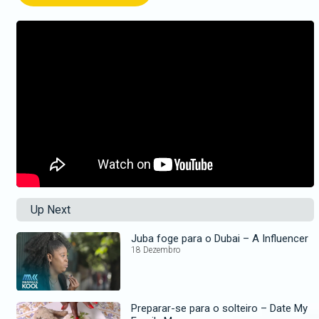
Up Next
Juba foge para o Dubai – A Influencer
18 Dezembro
Preparar-se para o solteiro – Date My