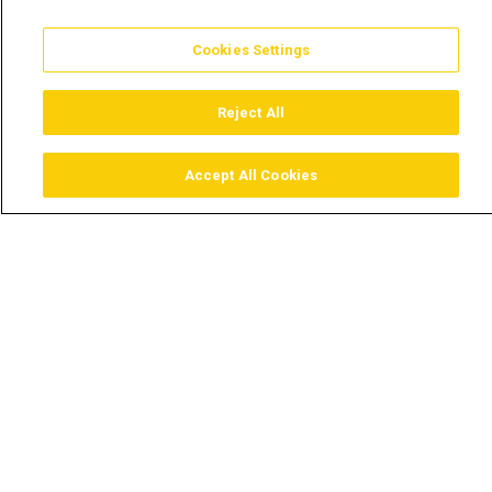
Cookies Settings
Reject All
Accept All Cookies
Assistir
Comprar
Guia TV
Pesquisar
Menu