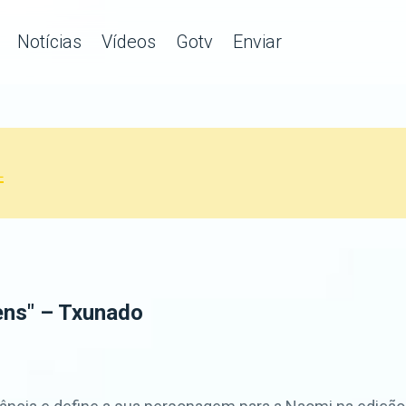
Notícias
Vídeos
Gotv
Enviar
L
ens" – Txunado