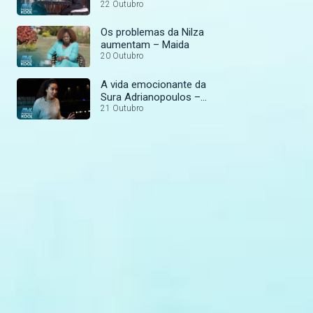
Moz
22 Outubro
Os problemas da Nilza
aumentam – Maida
20 Outubro
A vida emocionante da
Sura Adrianopoulos –
Txunado
21 Outubro