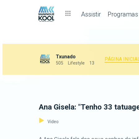
Assistir
Programas
Txunado
PÁGINA INICIA
505
Lifestyle
13
Ana Gisela: "Tenho 33 tatuag
Video