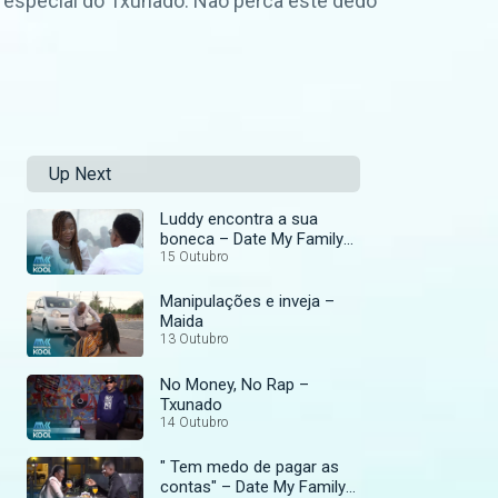
o especial do Txunado. Não perca este dedo
Up Next
Luddy encontra a sua
boneca – Date My Family
Moz
15 Outubro
Manipulações e inveja –
Maida
13 Outubro
No Money, No Rap –
Txunado
14 Outubro
" Tem medo de pagar as
contas" – Date My Family