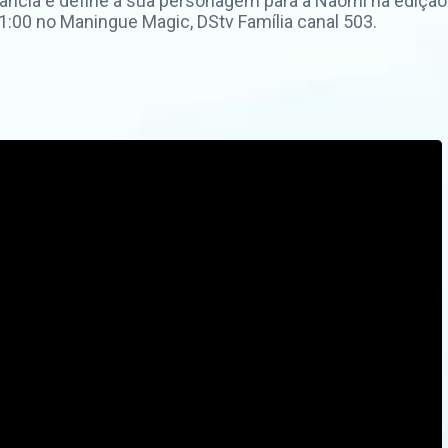
fância e define a sua personagem para a Naomi na ediçã
:00 no Maningue Magic, DStv Família canal 503.