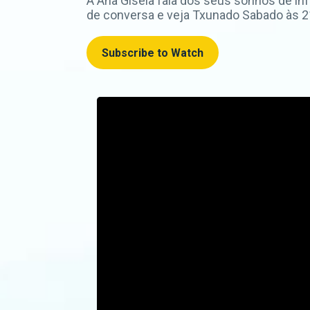
A Ana Gisela fala dos seus sonhos de in
de conversa e veja Txunado Sabado às 21
Subscribe to Watch