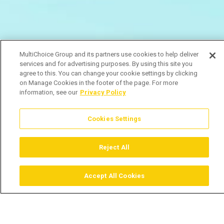
MultiChoice Group and its partners use cookies to help deliver
services and for advertising purposes. By using this site you
agree to this. You can change your cookie settings by clicking
on Manage Cookies in the footer of the page. For more
information, see our
Privacy Policy
Cookies Settings
Reject All
Accept All Cookies
Assistir
Comprar
Guia TV
Pesquisar
Menu