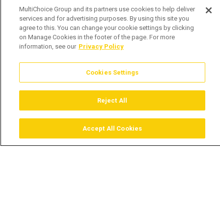
MultiChoice Group and its partners use cookies to help deliver
services and for advertising purposes. By using this site you
agree to this. You can change your cookie settings by clicking
on Manage Cookies in the footer of the page. For more
information, see our
Privacy Policy
Cookies Settings
Reject All
Accept All Cookies
Assistir
Comprar
Guia TV
Pesquisar
Menu