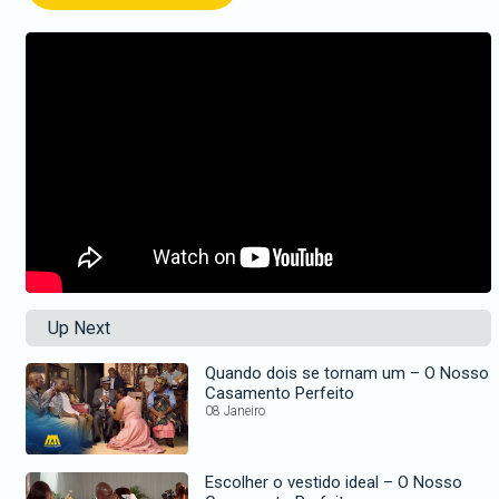
Up Next
Quando dois se tornam um – O Nosso
Casamento Perfeito
08 Janeiro
Escolher o vestido ideal – O Nosso