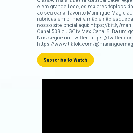
O show mais ‘quente’ da atualidade regr
e em grande foco, os maiores tópicos da 
ao seu canal favorito Maningue Magic aq
rubricas em primeira mão e não esqueça, 
nosso site oficial aqui: https://bit.l
Canal 503 ou GOtv Max Canal 8. Da um 
Nos segue no Twitter: https://twitter.
https://www.tiktok.com/@maninguemagic_o
Subscribe to Watch