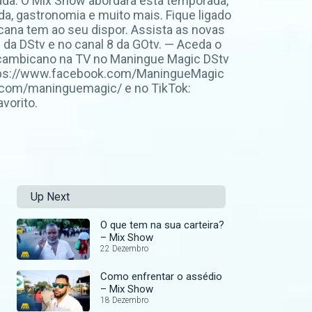
ada. O Mix Show abordara esta temporada,
da, gastronomia e muito mais. Fique ligado
cana tem ao seu dispor. Assista as novas
3 da DStv e no canal 8 da GOtv. — Aceda o
Moçambicano na TV no Maningue Magic DStv
https://www.facebook.com/ManingueMagic
m.com/maninguemagic/ e no TikTok:
vorito.
Up Next
O que tem na sua carteira?
– Mix Show
22 Dezembro
Como enfrentar o assédio
– Mix Show
18 Dezembro