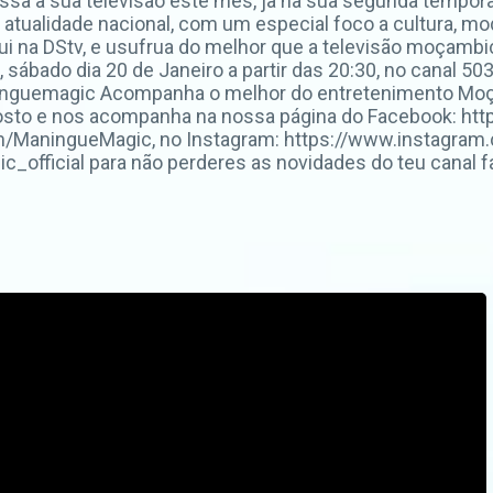
essa a sua televisão este mês, ja na sua segunda tempor
atualidade nacional, com um especial foco a cultura, mo
ui na DStv, e usufrua do melhor que a televisão moçambi
sábado dia 20 de Janeiro a partir das 20:30, no canal 50
y/maninguemagic Acompanha o melhor do entretenimento 
gosto e nos acompanha na nossa página do Facebook: 
com/ManingueMagic, no Instagram: https://www.instagra
fficial para não perderes as novidades do teu canal fa