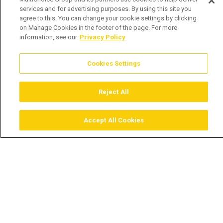
services and for advertising purposes. By using this site you
agree to this. You can change your cookie settings by clicking
on Manage Cookies in the footer of the page. For more
information, see our
Privacy Policy
Cookies Settings
Reject All
Accept All Cookies
Assistir
Comprar
Guia TV
Pesquisar
Menu