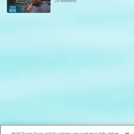
26 Novembro
MultiChoice Group and its partners use cookies to help deliver