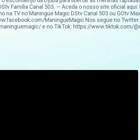
 o esconderijo da Djuba para libertar as meninas raptadas
tv Família Canal 503. — Aceda o nosso site oficial aqui
o na TV no Maningue Magic DStv Canal 503 ou GOtv Max
www.facebook.com/ManingueMagic Nos segue no Twitter: 
maninguemagic/ e no TikTok: https://www.tiktok.com/@m