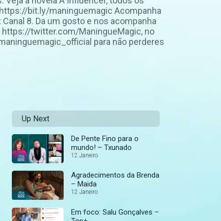
. Veja a novela A Influencer, todos os
: https://bit.ly/maninguemagic Acompanha
 Canal 8. Da um gosto e nos acompanha
https://twitter.com/ManingueMagic, no
aninguemagic_official para não perderes
Up Next
De Pente Fino para o
mundo! – Txunado
12 Janeiro
Agradecimentos da Brenda
– Maida
12 Janeiro
Em foco: Salu Gonçalves –
Top+