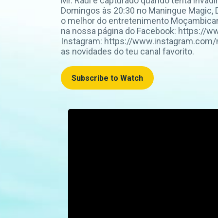
Mr. Raul é capturado quando tenta invadir
Domingos às 20:30 no Maningue Magic, DS
o melhor do entretenimento Moçambican
na nossa página do Facebook: https://
Instagram: https://www.instagram.com/
as novidades do teu canal favorito.
Subscribe to Watch