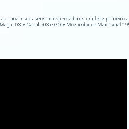
o canal e aos seus telespectadores um feliz primeiro a
 Magic DStv Canal 503 e GOtv Mozambique Max Canal 19