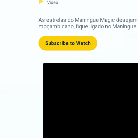
Video
As estrelas do Maningue Magic desejam a
moçambicano, fique ligado no Maningue
Subscribe to Watch