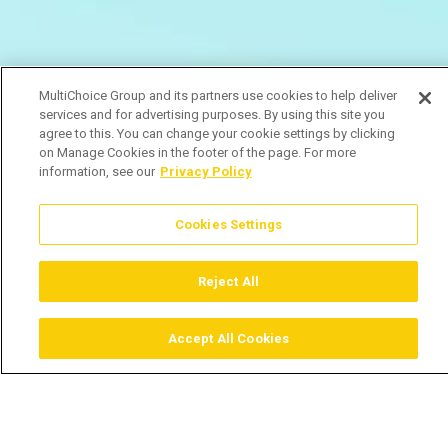
MultiChoice Group and its partners use cookies to help deliver
services and for advertising purposes. By using this site you
agree to this. You can change your cookie settings by clicking
on Manage Cookies in the footer of the page. For more
information, see our
Privacy Policy
Cookies Settings
Reject All
Accept All Cookies
Assistir
Comprar
Guia TV
Pesquisar
Menu