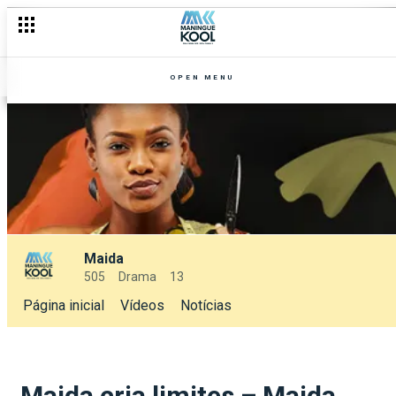
OPEN MENU
Maida
505
Drama
13
Página inicial
Vídeos
Notícias
Maida cria limites – Maida