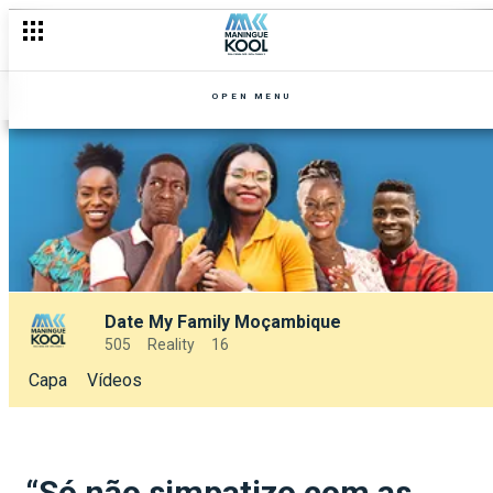
OPEN MENU
Date My Family Moçambique
505
Reality
16
Capa
Vídeos
“Só não simpatizo com as