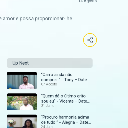
14 Agosto
de amor e possa proporcionar-lhe
Up Next
“Carro ainda não
comprei...” - Tony – Date
My Family Moçambique
07 Agosto
“Quem dá o último grito
sou eu” - Vicente – Date
My Family Moçambique
31 Julho
“Procuro harmonia acima
de tudo ” - Alegria – Date
My Family Moçambique
24 Julho