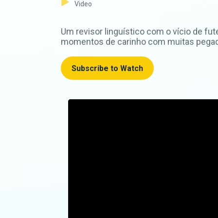
Video
Um revisor linguístico com o vício de f
momentos de carinho com muitas pegadi
Subscribe to Watch