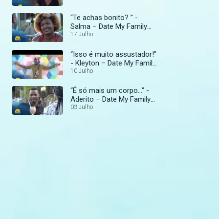
“Te achas bonito? ” -
Salma – Date My Family
Moçambique
17 Julho
“Isso é muito assustador!”
- Kleyton – Date My Family
Moçambique
10 Julho
“É só mais um corpo...” -
Aderito – Date My Family
Moçambique
03 Julho