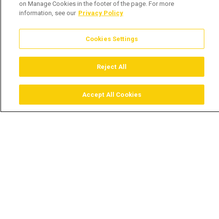
on Manage Cookies in the footer of the page. For more
information, see our
Privacy Policy
Cookies Settings
Reject All
Accept All Cookies
Assistir
Comprar
Guia TV
Pesquisar
Menu