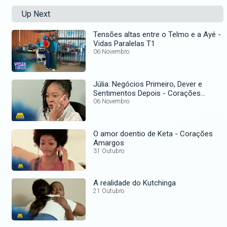
Up Next
Tensões altas entre o Telmo e a Ayé -
Vidas Paralelas T1
06 Novembro
Júlia: Negócios Primeiro, Dever e
Sentimentos Depois - Corações
Amargos T1
06 Novembro
O amor doentio de Keta - Corações
Amargos
31 Outubro
A realidade do Kutchinga
21 Outubro