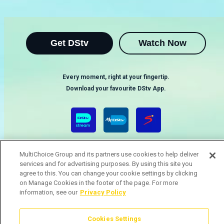
Get DStv
Watch Now
Every moment, right at your fingertip.
Download your favourite DStv App.
MultiChoice Group and its partners use cookies to help deliver
services and for advertising purposes. By using this site you
agree to this. You can change your cookie settings by clicking
on Manage Cookies in the footer of the page. For more
information, see our
Privacy Policy
MultiChoice Website
Terms & Conditions
Privacy & Cookie Notice
Responsible Disclosure Policy
Copyright
Careers
Gerir Cookies
Cookies Settings