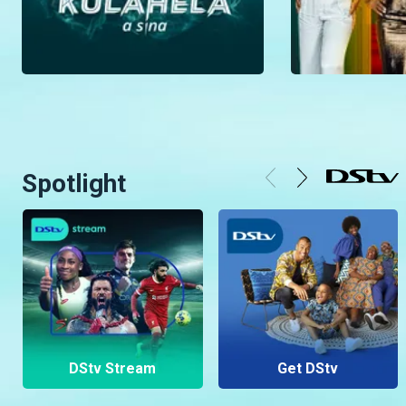
Spotlight
DStv Stream
Get DStv