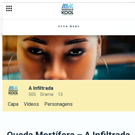
OPEN MENU
A Infiltrada
505
Drama
13
Capa
Vídeos
Personagens
Queda Mortífera – A Infiltrada