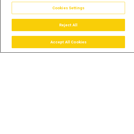
Cookies Settings
Reject All
Accept All Cookies
Assistir
Comprar
Guia TV
Pesquisar
Menu