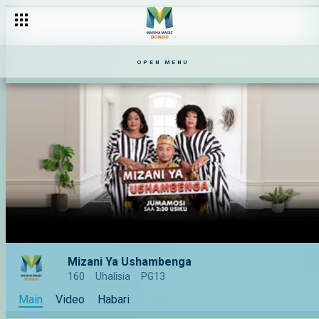
OPEN MENU
Mizani Ya Ushambenga
160
Uhalisia
PG13
Main
Video
Habari