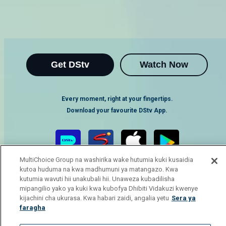
Get DStv
Watch Now
Every moment, right at your fingertips.
Download your favourite DStv App.
MultiChoice Group na washirika wake hutumia kuki kusaidia
kutoa huduma na kwa madhumuni ya matangazo. Kwa
kutumia wavuti hii unakubali hii. Unaweza kubadilisha
mipangilio yako ya kuki kwa kubofya Dhibiti Vidakuzi kwenye
kijachini cha ukurasa. Kwa habari zaidi, angalia yetu
Sera ya
faragha
MultiChoice Website
Terms of Use
Privacy Notice