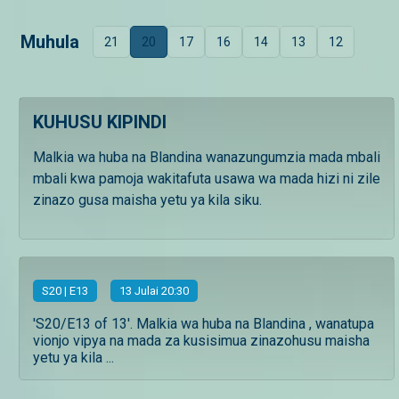
Muhula
21
20
17
16
14
13
12
KUHUSU KIPINDI
Malkia wa huba na Blandina wanazungumzia mada mbali
mbali kwa pamoja wakitafuta usawa wa mada hizi ni zile
zinazo gusa maisha yetu ya kila siku.
S
20
| E13
13 Julai 20:30
'S20/E13 of 13'. Malkia wa huba na Blandina , wanatupa
vionjo vipya na mada za kusisimua zinazohusu maisha
yetu ya kila ...