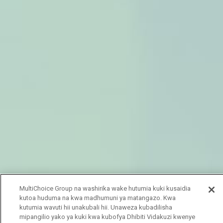
MultiChoice Group na washirika wake hutumia kuki kusaidia
kutoa huduma na kwa madhumuni ya matangazo. Kwa
kutumia wavuti hii unakubali hii. Unaweza kubadilisha
mipangilio yako ya kuki kwa kubofya Dhibiti Vidakuzi kwenye