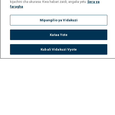
kijachini cha ukurasa. Kwa habari zaidi, angalia yetu
Sera ya
faragha
Mipangilio ya Vidakuzi
Kataa Yote
Kubali Vidakuzi Vyote
Watch
Buy
TV Guide
Search
Menu