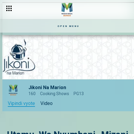
OPEN MENU
Jikoni Na Marion
160
Cooking Shows
PG13
Vipindi vyote
Video