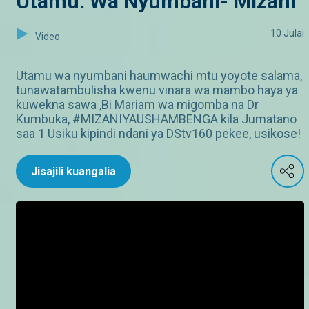
Utamu. Wa Nyumbani- Mizani
10 Julai
Video
Utamu wa nyumbani haumwachi mtu yoyote salama,
tunawatambulisha kwenu vinara wa mambo haya ya
kuwekna sawa ,Bi Mariam wa migomba na Dr
Kumbuka, #MIZANIYAUSHAMBENGA kila Jumatano
saa 1 Usiku kipindi ndani ya DStv160 pekee, usikose!
Jisajili kuangalia