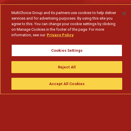
MultiChoice Group and its partners use cookies to help deliver
services and for advertising purposes. By using this site you
agree to this. You can change your cookie settings by clicking
on Manage Cookies in the footer of the page. For more
information, see our
Privacy Policy
Cookies Settings
Reject All
Accept All Cookies
Assistir
Compre
guia da tv
Search
Menu