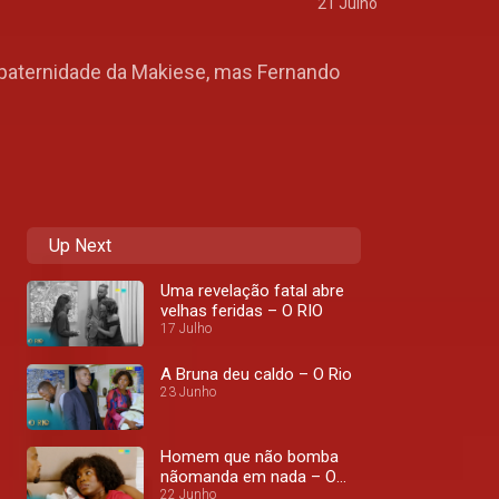
21 Julho
 paternidade da Makiese, mas Fernando
Up Next
Uma revelação fatal abre
velhas feridas – O RIO
17 Julho
A Bruna deu caldo – O Rio
23 Junho
Homem que não bomba
nãomanda em nada – O
RIO
22 Junho