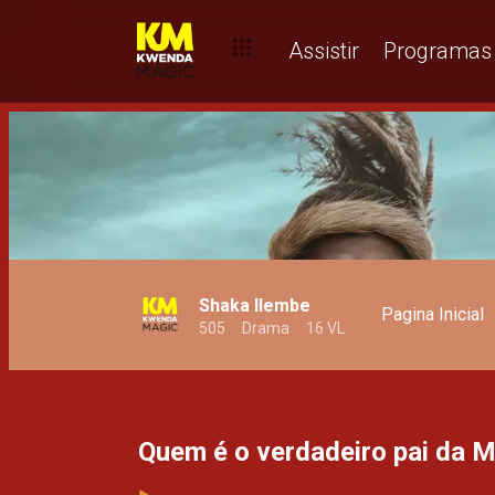
Os Kambas Trailer Oficial – Os Kambas
Assistir
Programas
Shaka Ilembe
Pagina Inicial
505
Drama
16 VL
Quem é o verdadeiro pai da M