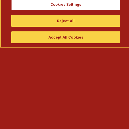
Cookies Settings
Reject All
Accept All Cookies
Assistir
Compre
guia da tv
Search
Menu