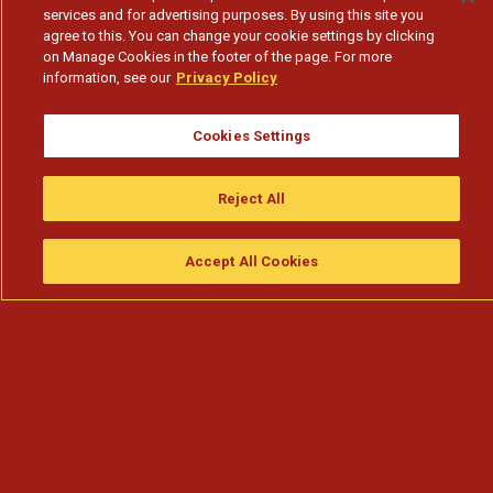
services and for advertising purposes. By using this site you
agree to this. You can change your cookie settings by clicking
on Manage Cookies in the footer of the page. For more
information, see our
Privacy Policy
Cookies Settings
Reject All
Accept All Cookies
Assistir
Compre
guia da tv
Search
Menu