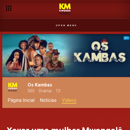
OPEN MENU
Os Kambas
505
Drama
13
Página Inicial
Notícias
Videos