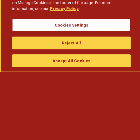
on Manage Cookies in the footer of the page. For more
information, see our
Privacy Policy
Cookies Settings
Reject All
Accept All Cookies
Assistir
Compre
guia da tv
Search
Menu