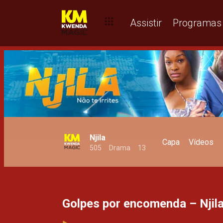
Mão na massa – Njila
Assistir
Programas
Njila
Capa
Vídeos
505
Drama
13
Golpes por encomenda – Njil