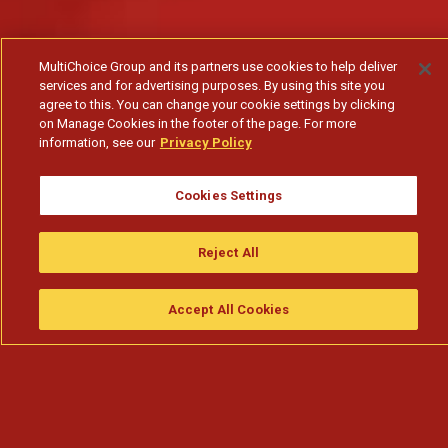
MultiChoice Group and its partners use cookies to help deliver
services and for advertising purposes. By using this site you
agree to this. You can change your cookie settings by clicking
on Manage Cookies in the footer of the page. For more
information, see our
Privacy Policy
Cookies Settings
Reject All
Accept All Cookies
Assistir
Compre
guia da tv
Search
Menu