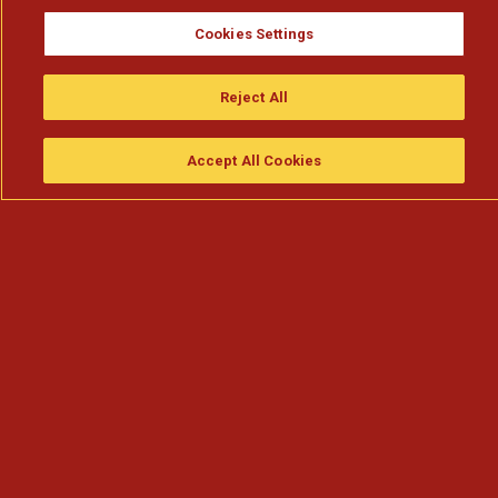
Cookies Settings
Reject All
Accept All Cookies
Assistir
Compre
guia da tv
Search
Menu