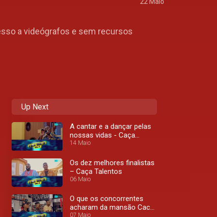
22 Maio
cesso a videógrafos e sem recursos
Up Next
A cantar e a dançar pelas
nossas vidas - Caça
Talentos
14 Maio
Os dez melhores finalistas
– Caça Talentos
06 Maio
O que os concorrentes
acharam da mansão Caca
Talento - Caça Talentos
07 Maio