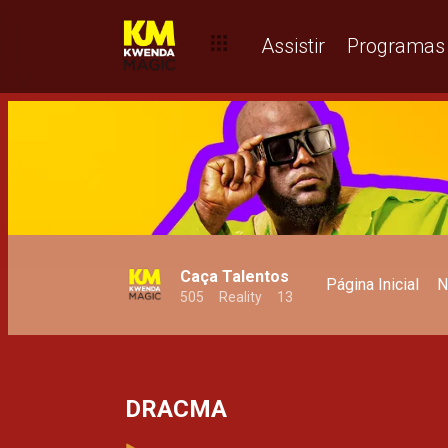
O que os concorrentes acharam da mansão Caca Talento - Caça
Assistir
Programas
Caça Talentos
Página Inicial
N
505
Reality
13
DRACMA