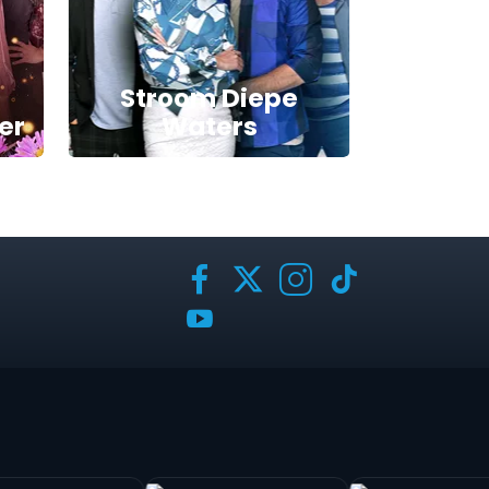
Kry
Stroom Diepe
DStv
er
Waters
Stream