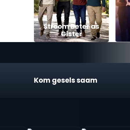
Stroom Beter as
Gister
Kom gesels saam