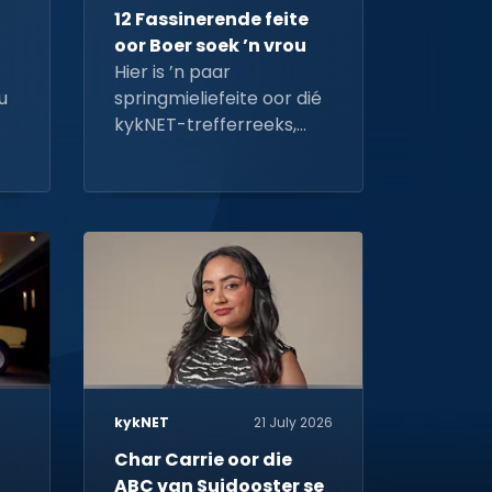
12 Fassinerende feite
oor Boer soek ’n vrou
e
Hier is ’n paar
u
springmieliefeite oor dié
kykNET-trefferreeks,
waarvan die 18de seisoen
op 23 Julie begin.
kykNET
21 July 2026
Char Carrie oor die
ABC van Suidooster se