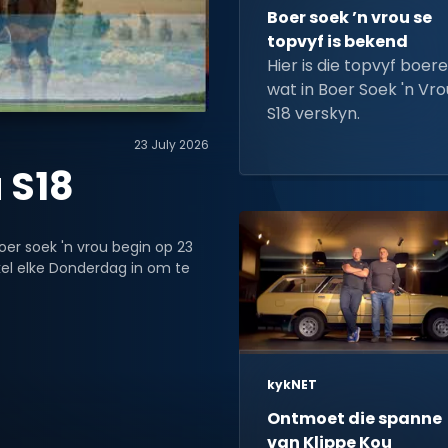
Boer soek ’n vrou se
topvyf is bekend
Hier is die topvyf boer
wat in Boer Soek 'n Vro
S18 verskyn.
23 July 2026
 S18
oer soek 'n vrou begin op 23
kel elke Donderdag in om te
kykNET
Ontmoet die spanne
van Klippe Kou