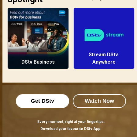
Stream DStv.
DStv Business
Anywhere
Get DStv
Watch Now
Every moment, right at your fingertips.
Download your favourite DStv App.