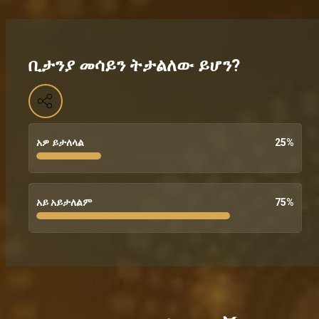
ቢታንያ መሳይን ትታልለው ይሆን?
አዎ ይታለላል
25
%
አይ አይታለልም
75
%