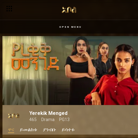
OPEN MENU
Yerekik Menged
465
Drama
PG13
ዋና
ይመልከቱ
ያንብቡ
ይሳተፉ