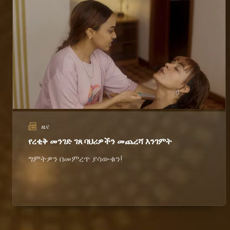
ዜና
የረቂቅ መንገድ ገጸ ባህሪዎችን መጨረሻ እንገምት
ግምትዎን በመምረጥ ያሳውቁን!