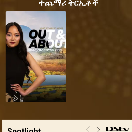
ተጨማሪ ትርኢቶች
Spotlight