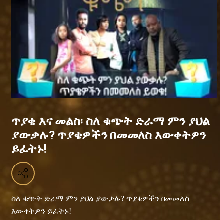
ጥያቄ እና መልስ፡ ስለ ቁጭት ድራማ ምን ያህል
ያውቃሉ? ጥያቄዎችን በመመለስ እውቀትዎን
ይፈትኑ!
ስለ ቁጭት ድራማ ምን ያህል ያውቃሉ? ጥያቄዎችን በመመለስ
እውቀትዎን ይፈትኑ!