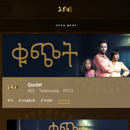
OPEN MENU
Quchit
465
Telenovela
PG13
ዋና
ይመልከቱ
ያንብቡ
ይሳተፉ