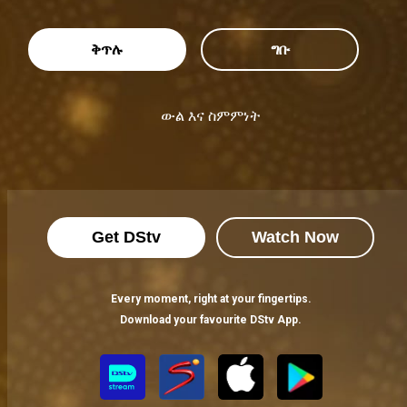
ቅጥሉ
ግቡ
ውል እና ስምምነት
Get DStv
Watch Now
Every moment, right at your fingertips.
Download your favourite DStv App.