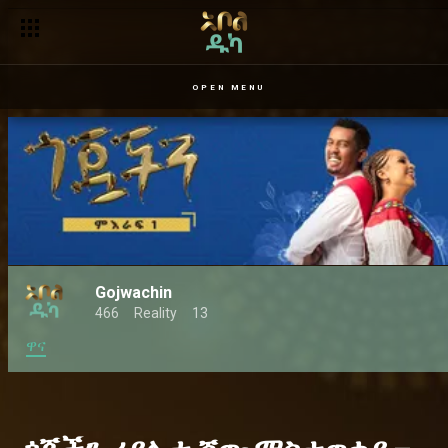
OPEN MENU
Gojwachin
466
Reality
13
ዋና