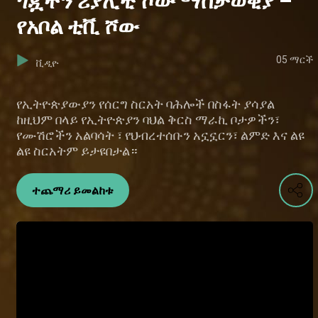
ጎጇችን ሪያሊቲ ሾው ማስታወቂያ –
የአቦል ቲቪ ሾው
05 ማርች
ቪዲዮ
የኢትዮጵያውያን የሰርግ ስርአት ባሕሎች በስፋት ያሳያል
ከዚህም በላይ የኢትዮጵያን ባህል ቅርስ ማራኪ ቦታዎችን፣
የሙሽሮችን አልባሳት ፣ የህብረተሰቡን አኗኗርን፣ ልምድ እና ልዩ
ልዩ ስርአትም ይታዩበታል።
ተጨማሪ ይመልከቱ