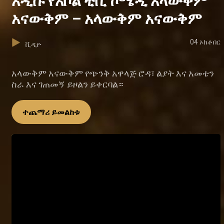
አዲሱ የአቦል ቲቪ ኮሜዲ አላውቅም
አናውቅም – አላውቅም አናውቅም
04 ኦክቶበር
ቪዲዮ
አላውቅም አናውቅም የጭንቅ አዋላጅ ሮዳ፣ ልያት እና አመቴን
ስራ እና ገጠመኝ ይዞልን ይቀርባል።
ተጨማሪ ይመልከቱ