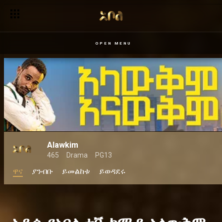
ጥላ – አቦል ቲቪ
OPEN MENU
Alawkim
465
Drama
PG13
ዋና
ያንብቡ
ይመልከቱ
ይወዳደሩ