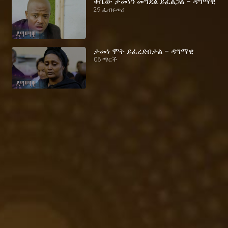
ቅቤው ታመነን መግደል ይፈልጋል – ዳግማዊ
29 ፌብሩወሪ
ታመነ ሞት ይፈረድበታል – ዳግማዊ
06 ማርች