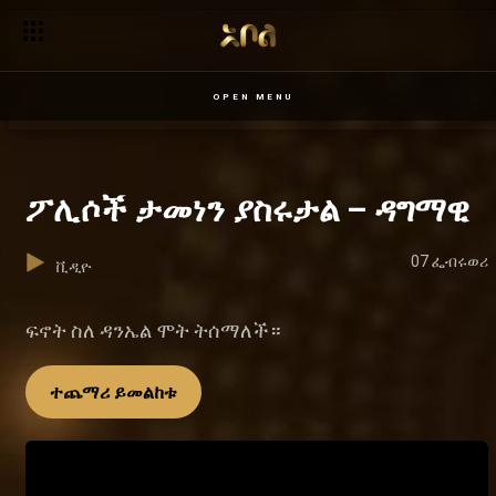
OPEN MENU
ፖሊሶች ታመነን ያስሩታል – ዳግማዊ
07 ፌብሩወሪ
ቪዲዮ
ፍኖት ስለ ዳንኤል ሞት ትሰማለች።
ተጨማሪ ይመልከቱ