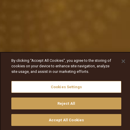
By clicking “Accept All Cookies”, you agree to the storing of
cookies on your device to enhance site navigation, analyze
site usage, and assist in our marketing efforts.
Cookies Settings
Reject All
Accept All Cookies
ይመልከቱ
ግዙ
የቲቪ መመሪያ
ፈልጉ
ማውጫ