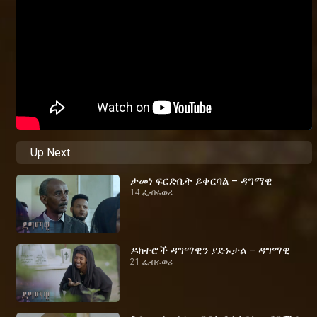
Up Next
ታመነ ፍርድቤት ይቀርባል – ዳግማዊ
14 ፌብሩወሪ
ዶክተሮች ዳግማዊን ያድኑታል – ዳግማዊ
21 ፌብሩወሪ