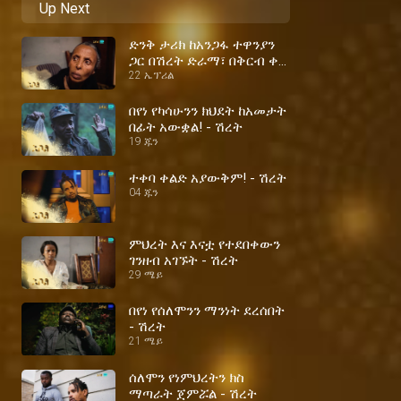
Up Next
ድንቅ ታሪክ ከአንጋፋ ተዋንያን
ጋር በሽረት ድራማ፣ በቅርብ ቀን!
ሽረት
22 ኤፕሪል
በየነ የካሳሁንን ክህደት ከአመታት
በፊት አውቋል! - ሽረት
19 ጁን
ተቀባ ቀልድ አያውቅም! - ሽረት
04 ጁን
ምህረት እና እናቷ የተደበቀውን
ገንዘብ አገኙት - ሽረት
29 ሜይ
በየነ የሰለሞንን ማንነት ደረሰበት
- ሽረት
21 ሜይ
ሰለሞን የነምህረትን ክስ
ማጣራት ጀምሯል - ሽረት