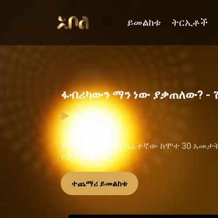
ይመልከቱ
ትርኢቶች
ፋብሪካውን ማን ነው ያቃጠለው? - 
ቪዲዮ
ፋብሪካው ተቃጥሎ ሰራተኛው ከሞተ 30 አመታት ተ
ይጀምራል!
ተጨማሪ ይመልከቱ