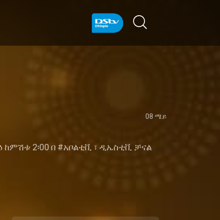
08 ሜይ
ከምሽቱ 2፡00 በ #አቦልቲቪ ፣ ዲኤስቲቪ ቻናል