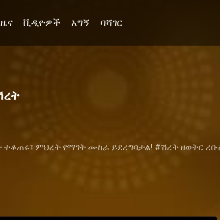
ዜና
ቪዲዮዎች
አግኝ
ባሻገር
ሽረት
ቆጠሩ፣ ምህረት የማገት ሙከራ ይደረግባታል! #ሽረት ዘወትር ረቡዕ 