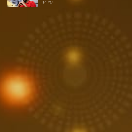
14 ሜይ