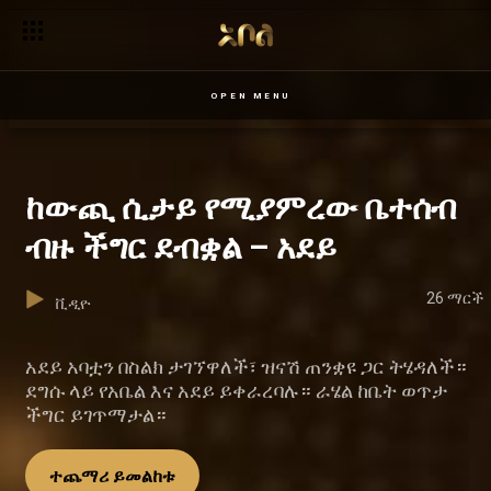
OPEN MENU
ከውጪ ሲታይ የሚያምረው ቤተሰብ
ብዙ ችግር ደብቋል – አደይ
26 ማርች
ቪዲዮ
አደይ አባቷን በስልክ ታገኘዋለች፣ ዝናሽ ጠንቋዩ ጋር ትሄዳለች።
ደግሱ ላይ የአቤል እና አደይ ይቀራረባሉ። ራሄል ከቤት ወጥታ
ችግር ይገጥማታል።
ተጨማሪ ይመልከቱ