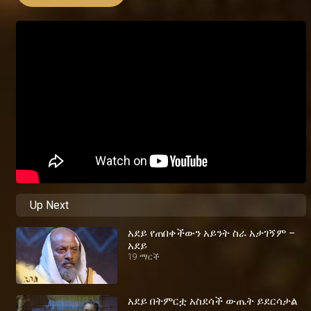
Up Next
አደይ የጠበቀችውን አይንት ስራ አታገኝም –
አደይ
19 ማርች
አደይ በትምርቷ አስደሳች ውጤት ይደርሳታል