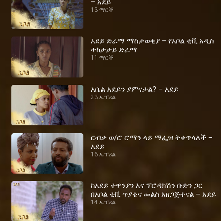
– አደይ
13 ማርች
አደይ ድራማ ማስታወቂያ – የአቦል ቲቪ አዲስ
ተከታታይ ድራማ
11 ማርች
አቤል አደይን ያምናታል? – አደይ
23 ኤፕሪል
ርብቃ ወ/ሮ ሮማን ላይ ማፌዝ ትቀጥላለች –
አደይ
16 ኤፕሪል
ከአደይ ተዋንያን እና ፕሮዳክሽን ቡድን ጋር
በአቦል ቲቪ ጥያቄና መልስ አዘጋጅተናል – አደይ
14 ኤፕሪል