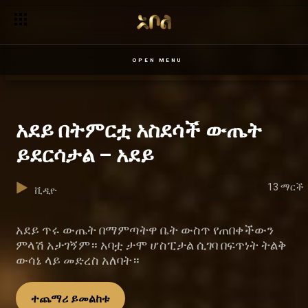
OPEN MENU
አደይ በትምርቷ አስደሳች ውጤት
ይደርሳታል – አደይ
13 ማርች
ቪዲዮ
አደይ ጥሩ ውጤት በማምጣትዋ ቤት ውስጥ የጠበቀችውን
ምላሽ አታገኝም። አባቷ ታሞ ሆስፒታል ሲገባ በፍጥነት ትልቅ
ውሳኔ ላይ መድረስ አለባት።
ተጨማሪ ይመልከቱ