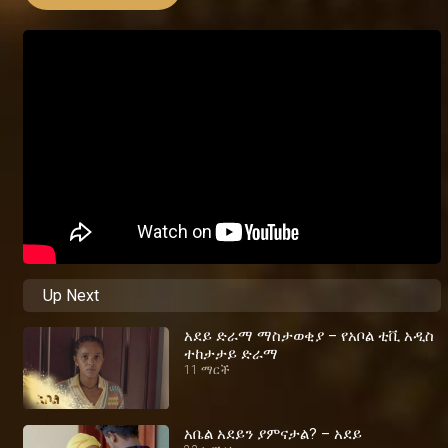
Up Next
አደይ ድራማ ማስታወቂያ – የአቦል ቲቪ አዲስ
ተከታታይ ድራማ
11 ማርች
አቤል አደይን ያምናታል? – አደይ