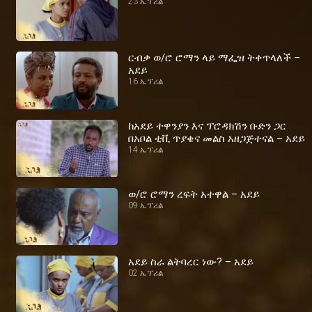
23 ኤፕሪል
ርብቃ ወ/ሮ ሮማን ላይ ማፌዝ ትቀጥላለች –
አደይ
16 ኤፕሪል
ከአደይ ተዋንያን እና ፕሮዳክሽን ቡድን ጋር
በአቦል ቲቪ ጥያቄና መልስ አዘጋጅተናል – አደይ
14 ኤፕሪል
ወ/ሮ ሮማን ረፍት አተዋል – አደይ
09 ኤፕሪል
አደይ ስራ ልትባረር ነው? – አደይ
02 ኤፕሪል