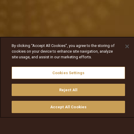
By clicking “Accept All Cookies”, you agree to the storing of
cookies on your device to enhance site navigation, analyze
site usage, and assist in our marketing efforts.
Cookies Settings
Reject All
Accept All Cookies
ይመልከቱ
ግዙ
የቲቪ መመሪያ
ፈልጉ
ማውጫ