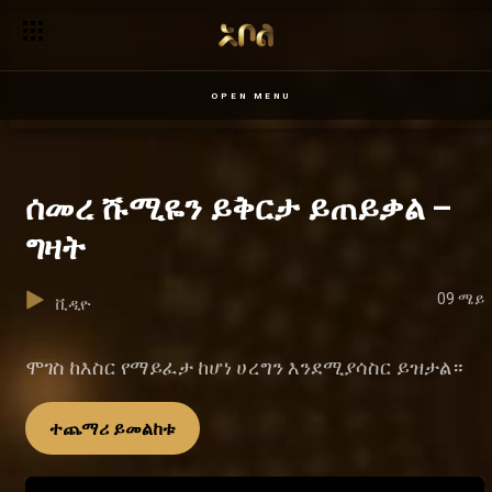
OPEN MENU
ሰመረ ሹሚዬን ይቅርታ ይጠይቃል –
ግዛት
09 ሜይ
ቪዲዮ
ሞገስ ከእስር የማይፈታ ከሆነ ሀረግን እንደሚያሳስር ይዝታል።
ተጨማሪ ይመልከቱ