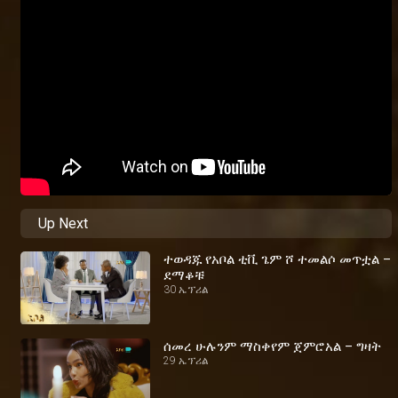
Up Next
ተወዳጁ የአቦል ቲቪ ጌም ሾ ተመልሶ መጥቷል –
ደማቆቹ
30 ኤፕሪል
ሰመረ ሁሉንም ማስቀየም ጀምሮአል – ግዛት
29 ኤፕሪል