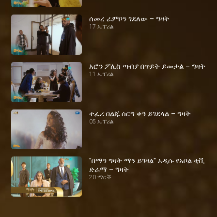
ሰመረ ራምቦን ገደለው – ግዛት
17 ኤፕሪል
አሮን ፖሊስ ጣብያ በጥይት ይመታል – ግዛት
11 ኤፕሪል
ተፈሪ በልጁ ሰርግ ቀን ይገደላል – ግዛት
05 ኤፕሪል
"በማን ግዛት ማን ይገዛል" አዲሱ የአቦል ቲቪ
ድራማ – ግዛት
20 ማርች