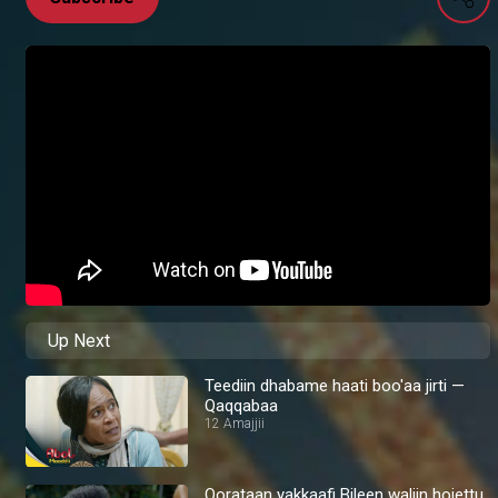
Up Next
Teediin dhabame haati boo'aa jirti —
Qaqqabaa
12 Amajjii
Qorataan yakkaafi Bileen waliin hojettu