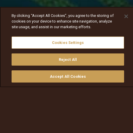
By clicking “Accept All Cookies”, you agree to the storing of
cookies on your device to enhance site navigation, analyze
site usage, and assist in our marketing efforts.
Cookies Settings
Reject All
Nav
Nav
walqabsiisa
menu nav
Accept All Cookies
walqabsiisu
walqabsiisu
qajeelfama
barbaadi
walqbate
ilaali
bitaa
nav tv