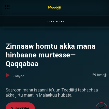
Suuraafeel rasaasaan rukutame — Joora
OPEN MENU
Zinnaaw homtu akka mana
hinbaane murtesse—
Qaqqabaa
29 Amajjii
Viidiyoo
Saaroon mana isaanni ta'uun Teediitti taphachaa
akka jirtu maatiin Malaakuu hubata.
Subscribe