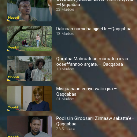
—Qaqqabaa
22 Muddee
Dalinaan namicha ajjeefte—Qaqqabaa
18 Muddee
Qorataa Mabraatuun maraatuu irraa
odeeffannoo argate.— Qaqqabaa
10 Muddee
Misgaanaan eenyu waliin jira –
Qaqqabaa
01 Muddee
Poolisiin Giroosarii Zinnaaw sakatta'e–
Qaqqabaa
26 Sadaasa