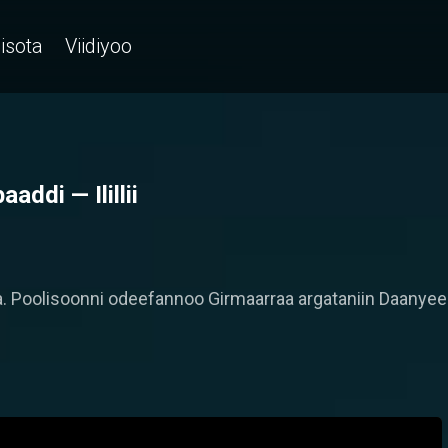
isota
Viidiyoo
addi — Ilillii
a. Poolisoonni odeefannoo Girmaarraa argataniin Daanyee 