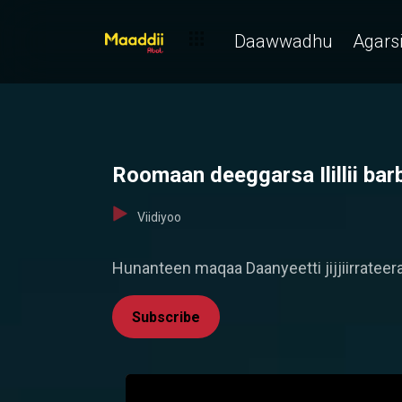
Daawwadhu
Agarsi
Roomaan deeggarsa Ilillii barba
Viidiyoo
Hunanteen maqaa Daanyeetti jijjiirrateer
Subscribe