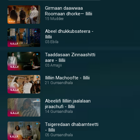
Girmaan daawwaa
Roomaan dhorke— Ilillii
15 Muddee
Abeel dhukkubsateera -
Ilillii
03 Ebila
Taaddasaan Zinnaashitti
aare - Ilillii
03 Amajjii
Ililliin Machoofte - Ilillii
21 Gurraandhala
Abeeliifi Ililliin jaalalaan
jiraachufi - Ilillii
14 Gurraandhala
Tsigeredaan dhabamteetti
- Ilillii
05 Gurraandhala