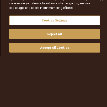
cookies on your device to enhance site navigation, analyze
site usage, and assist in our marketing efforts.
Cookies Settings
Reject All
Nav
Nav
walqabsiisa
menu nav
Accept All Cookies
walqabsiisu
walqabsiisu
qajeelfama
barbaadi
walqbate
ilaali
bitaa
nav tv
Tsigeredaan dhabamteetti -