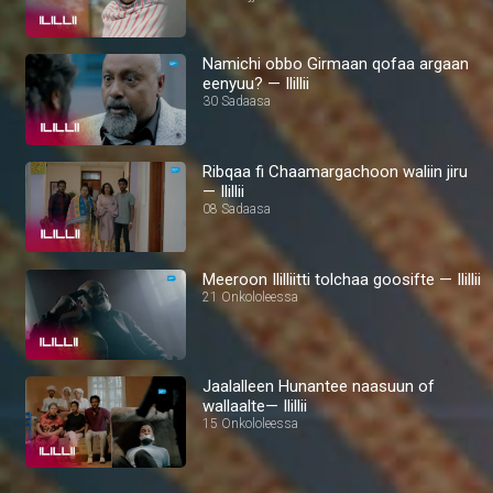
Namichi obbo Girmaan qofaa argaan
eenyuu? — Ilillii
30 Sadaasa
Ribqaa fi Chaamargachoon waliin jiru
— Ilillii
08 Sadaasa
Meeroon Ililliitti tolchaa goosifte — Ilillii
21 Onkololeessa
Jaalalleen Hunantee naasuun of
wallaalte— Ilillii
15 Onkololeessa