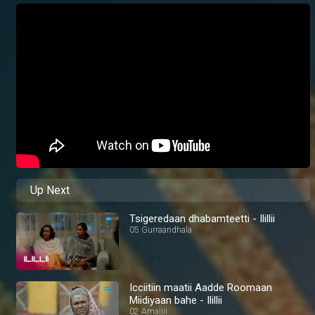
Up Next
Tsigeredaan dhabamteetti - Ilillii
05 Gurraandhala
Icciitiin maatii Aadde Roomaan
Miidiyaan bahe - Ilillii
02 Amajjii