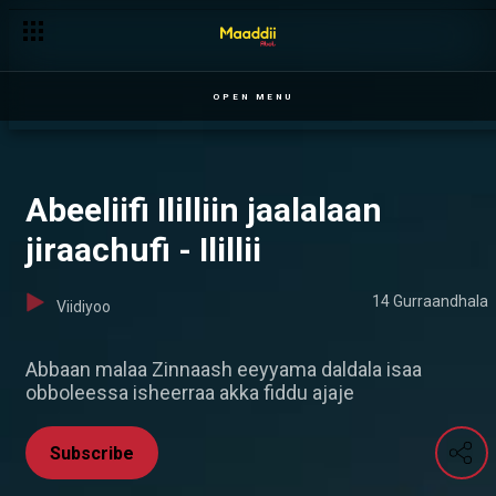
Tsigeredaan dhabamteetti - Ilillii
OPEN MENU
Abeeliifi Ililliin jaalalaan
jiraachufi - Ilillii
14 Gurraandhala
Viidiyoo
Abbaan malaa Zinnaash eeyyama daldala isaa
obboleessa isheerraa akka fiddu ajaje
Subscribe