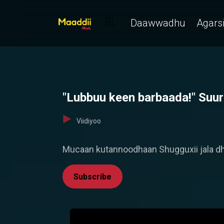
Daawwadhu
Agarsi
"Lubbuu keen barbaada!" Suu
Viidiyoo
Mucaan kutannoodhaan Shugguxii jala d
Subscribe