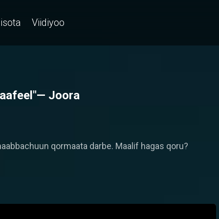
isota
Viidiyoo
raafeel"— Joora
haabbachuun qormaata darbe. Maalif hagas qoru?